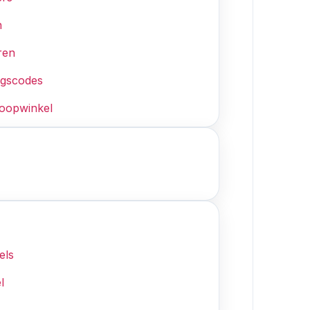
n
ren
ngscodes
loopwinkel
els
l