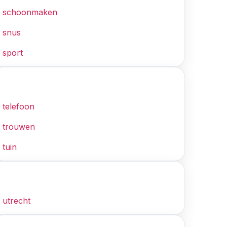
schoonmaken
snus
sport
T
telefoon
trouwen
tuin
U
utrecht