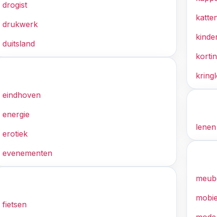
drogist
katte
drukwerk
kinde
duitsland
korti
E
kring
eindhoven
L
energie
lenen
erotiek
evenementen
M
meub
F
mobie
fietsen