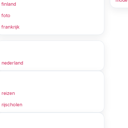
mode
finland
foto
frankrijk
N
nederland
R
reizen
rijscholen
S