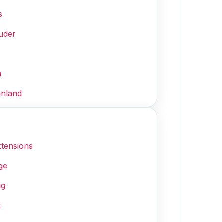
s
uder
a
enland
xtensions
ge
ng
s