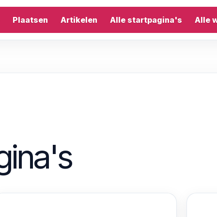
Plaatsen
Artikelen
Alle startpagina's
Alle 
gina's
A
G