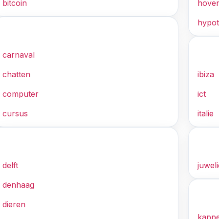
bitcoin
hoven
hypo
C
I
carnaval
chatten
ibiza
computer
ict
cursus
italie
D
J
delft
juweli
denhaag
K
dieren
kapp