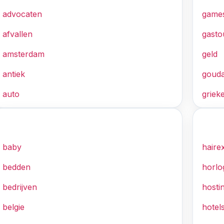
advocaten
game
afvallen
gasto
amsterdam
geld
antiek
goud
auto
griek
B
H
baby
haire
bedden
horlo
bedrijven
hosti
belgie
hotel