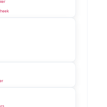
ier
theek
er
ers