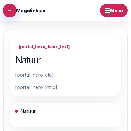
⌁
Megalinks.nl
Menu
[portal_hero_back_text]
Natuur
[portal_hero_cta]
[portal_hero_intro]
Natuur