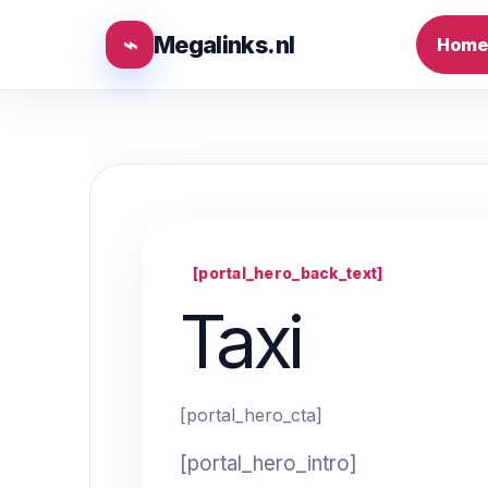
⌁
Megalinks.nl
Home
[portal_hero_back_text]
Taxi
[portal_hero_cta]
[portal_hero_intro]