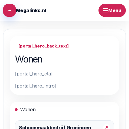
⌁
Megalinks.nl
Menu
[portal_hero_back_text]
Wonen
[portal_hero_cta]
[portal_hero_intro]
Wonen
Schoonmaakbedrijf Groningen
↗